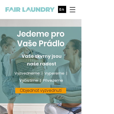
En
Jedeme pro
Vaše Prádlo
Vaše skvrny jsou
naše radost
Vyzvedneme | Vypereme |
Vyčistíme | Přivezeme
Objednat vyzvednutí