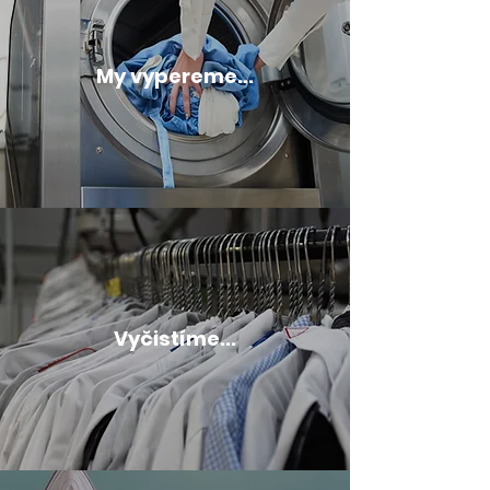
My vypereme...
Vyčistíme...