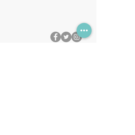
PROVOZOVATEL
KONTAKT
Fair stars s.r.o.
+420 606 673 295
IČ:
065 05 899
info@fairlaundry.cz
Jsme hrdým členem
Fair stars s.r.o., IČ:
065 05 899
, zapsané
v obchodním rejstříku vedeném
Městským soudem v Praze, oddíl C,
vložka 282717.
Obchodní
podmínky
a
Výpis z obchodního
rejstříku